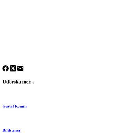
Utforska mer...
Gustaf Romin
Bildstenar