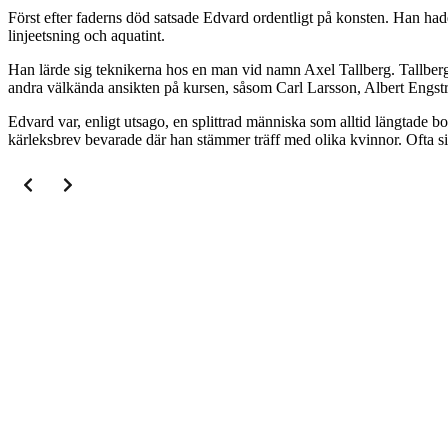
Först efter faderns död satsade Edvard ordentligt på konsten. Han hade 
linjeetsning och aquatint.
Han lärde sig teknikerna hos en man vid namn Axel Tallberg. Tallberg
andra välkända ansikten på kursen, såsom Carl Larsson, Albert Engs
Edvard var, enligt utsago, en splittrad människa som alltid längtade bo
kärleksbrev bevarade där han stämmer träff med olika kvinnor. Ofta 