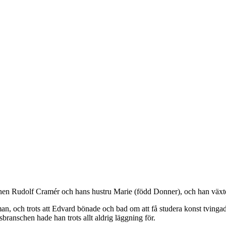
en Rudolf Cramér och hans hustru Marie (född Donner), och han växte
rsman, och trots att Edvard bönade och bad om att få studera konst tving
branschen hade han trots allt aldrig läggning för.