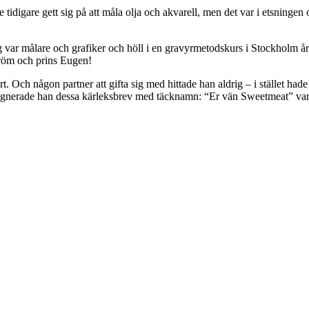
tidigare gett sig på att måla olja och akvarell, men det var i etsningen 
 var målare och grafiker och höll i en gravyrmetodskurs i Stockholm år
tröm och prins Eugen!
rt. Och någon partner att gifta sig med hittade han aldrig – i stället h
signerade han dessa kärleksbrev med täcknamn: “Er vän Sweetmeat” var 