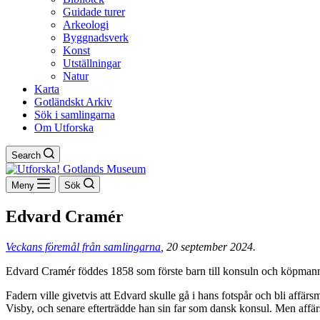
Guidade turer
Arkeologi
Byggnadsverk
Konst
Utställningar
Natur
Karta
Gotländskt Arkiv
Sök i samlingarna
Om Utforska
Search
Meny
Sök
Edvard Cramér
Veckans föremål från samlingarna
, 20 september 2024.
Edvard Cramér föddes 1858 som förste barn till konsuln och köpmann
Fadern ville givetvis att Edvard skulle gå i hans fotspår och bli affä
Visby, och senare efterträdde han sin far som dansk konsul. Men affärs