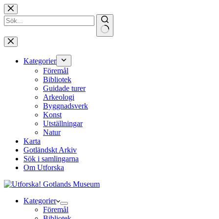
Hoppa
till
innehåll
Inga
resultat
Kategorier
Föremål
Bibliotek
Guidade turer
Arkeologi
Byggnadsverk
Konst
Utställningar
Natur
Karta
Gotländskt Arkiv
Sök i samlingarna
Om Utforska
Kategorier
Föremål
Bibliotek