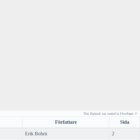
This flipbook was created in FlowPaper ↗
Författare
Sida
Erik Bohrn
2