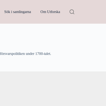
Sök i samlingarna
Om Utforska
örsvarspolitiken under 1700-talet.