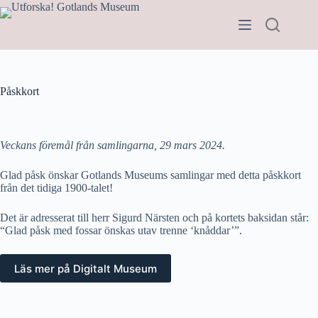
Hoppa
till
innehåll
Påskkort
Veckans föremål från samlingarna
, 29 mars 2024.
Glad påsk önskar Gotlands Museums samlingar med detta påskkort
från det tidiga 1900-talet!
Det är adresserat till herr Sigurd Närsten och på kortets baksidan står:
“Glad påsk med fossar önskas utav trenne ‘knåddar’”.
Läs mer på Digitalt Museum