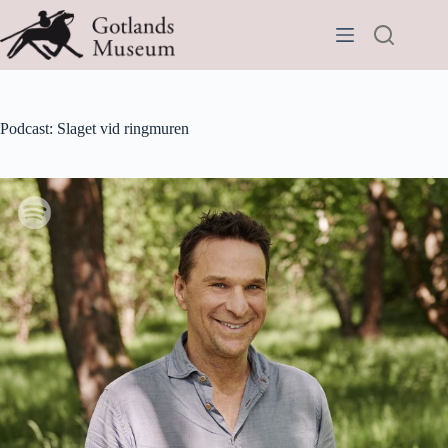
Hoppa
till
innehåll
Podcast: Slaget vid ringmuren