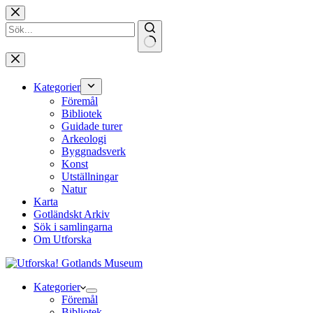
Hoppa
till
innehåll
Inga
resultat
Kategorier
Föremål
Bibliotek
Guidade turer
Arkeologi
Byggnadsverk
Konst
Utställningar
Natur
Karta
Gotländskt Arkiv
Sök i samlingarna
Om Utforska
Kategorier
Föremål
Bibliotek