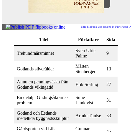
This flipbook was created in FlowPaper ↗
Titel
Författare
Sida
Sven Ulric
Trehundraårsminnet
9
Palme
Mårten
Gotlands silverålder
13
Stenberger
Ännu en penningväska från
Erik Sörling
27
Gotlands vikingatid
En detalj i Gudingsåkrarnas
Sune
31
problem
Lindqvist
Gotland och Estlands
Armin Tuulse
33
medeltida byggnadsskulptur
Gårdsporten vid Lilla
Gunnar
45