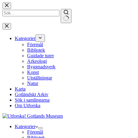
Hoppa
till
innehåll
Inga
resultat
Kategorier
Föremål
Bibliotek
Guidade turer
Arkeologi
Byggnadsverk
Konst
Utställningar
Natur
Karta
Gotländskt Arkiv
Sök i samlingarna
Om Utforska
Kategorier
Föremål
Bibliotek