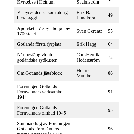
Kyrkebys i Hejnum
Svahnström
Visbyresidenset som aldrig
Erik B.
49
blev byggt
Lundberg
Apoteket i Visby i början av
Sven Gerentz
55
1700-talet
Gotlands första fyrplats
Erik Hägg
64
Näringsfång vid den
Carl-Henrik
72
gotländska sydkusten
Hedenström
Henrik
Om Gotlands jätteblock
86
Munthe
Föreningen Gotlands
Fornvänners verksamhet
91
1944
Föreningen Gotlands
95
Fornvänners ombud 1945
Sammandrag av Föreningen
Gotlands Fornvänners
96