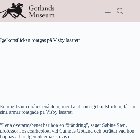
Hoppa
till
innehåll
Igelkottsflickan röntgas på Visby lasarett
En ung kvinna från stenåldern, mer känd som Igelkottsflickan, får nu
sina armar röntgade på Visby lasarett.
”I ena överarmsbenet har hon en förändring”, säger Sabine Sten,
professor i osteoarkeologi vid Campus Gotland och berättar vad hon
hoppas att röntgenbilderna ska visa.