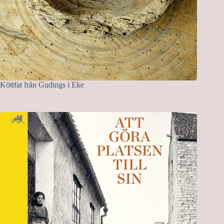
Köttfat från Gudings i Eke