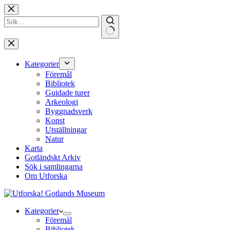
Hoppa
till
innehåll
Inga
resultat
Kategorier
Föremål
Bibliotek
Guidade turer
Arkeologi
Byggnadsverk
Konst
Utställningar
Natur
Karta
Gotländskt Arkiv
Sök i samlingarna
Om Utforska
Kategorier
Föremål
Bibliotek