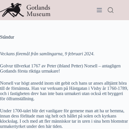
Hoppa
till
innehåll
Ståndur
Veckans föremål från samlingarna
, 9 februari 2024.
Golvur tillverkat 1767 av Peter (ibland Petter) Norsell – antagligen
Gotlands första riktiga urmakare!
Norsell var högt ansedd inom sitt gebit och hans ur anses alltjämt höra
till de förnämsta. Han var verksam på Hästgatan i Visby år 1760-1789,
och i fastigheten drev han inte bara urmakeri utan också ett bryggeri
för ölframställning.
Under 1700-talet blir det vanligare för gemene man att ha ur hemma,
innan dess förlitade man sig helt och hållet på solen och kyrkans
klockslag. I och med att fler människor tar in uren i sina hem blomstrar
urmakeriyrket under den här tiden.