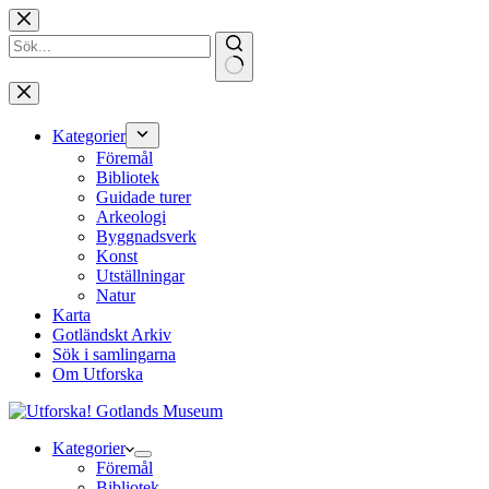
Hoppa
till
innehåll
Inga
resultat
Kategorier
Föremål
Bibliotek
Guidade turer
Arkeologi
Byggnadsverk
Konst
Utställningar
Natur
Karta
Gotländskt Arkiv
Sök i samlingarna
Om Utforska
Kategorier
Föremål
Bibliotek