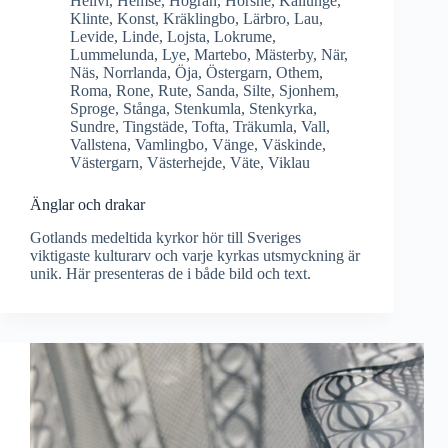
Hellvi
,
Hemse
,
Hogrän
,
Hörsne
,
Källunge
,
Klinte
,
Konst
,
Kräklingbo
,
Lärbro
,
Lau
,
Levide
,
Linde
,
Lojsta
,
Lokrume
,
Lummelunda
,
Lye
,
Martebo
,
Mästerby
,
När
,
Näs
,
Norrlanda
,
Öja
,
Östergarn
,
Othem
,
Roma
,
Rone
,
Rute
,
Sanda
,
Silte
,
Sjonhem
,
Sproge
,
Stånga
,
Stenkumla
,
Stenkyrka
,
Sundre
,
Tingstäde
,
Tofta
,
Träkumla
,
Vall
,
Vallstena
,
Vamlingbo
,
Vänge
,
Väskinde
,
Västergarn
,
Västerhejde
,
Väte
,
Viklau
Änglar och drakar
Gotlands medeltida kyrkor hör till Sveriges
viktigaste kulturarv och varje kyrkas utsmyckning är
unik. Här presenteras de i både bild och text.