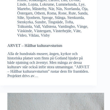
Linde
,
Lojsta
,
Lokrume
,
Lummelunda
,
Lye
,
Martebo
,
Mästerby
,
När
,
Näs
,
Norrlanda
,
Öja
,
Östergarn
,
Othem
,
Roma
,
Rone
,
Rute
,
Sanda
,
Silte
,
Sjonhem
,
Sproge
,
Stånga
,
Stenkumla
,
Stenkyrka
,
Sundre
,
Tingstäde
,
Tofta
,
Träkumla
,
Vall
,
Vallstena
,
Vamlingbo
,
Vänge
,
Väskinde
,
Västergarn
,
Västerhejde
,
Väte
,
Video
,
Viklau
,
Visby
ARVET – Hållbar kulturarvsturism
Alla de hundratals museer, ängen, kyrkor och
historiska platser som finns på Gotland bjuder på
både njutning och äventyr. Men många av dessa
kulturarv står också inför stora utmaningar. ”ARVET
– Hållbar kulturarvsturism” rustar dem för framtiden.
Projektet drivs av…