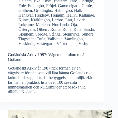
Dalhem
,
Eke
,
Eksta
,
Etelhem
,
Fårö
,
Fleringe
,
Fole
,
Follingbo
,
Fröjel
,
Gammelgarn
,
Garde
,
Gothem
,
Grötlingbo
,
Hablingbo
,
Hall
,
Hangvar
,
Hejdeby
,
Hejnum
,
Hellvi
,
Källunge
,
Klinte
,
Kräklingbo
,
Lärbro
,
Lau
,
Levide
,
Lokrume
,
Martebo
,
Norrlanda
,
Öja
,
Östergarn
,
Othem
,
Roma
,
Rone
,
Rute
,
Sanda
,
Sjonhem
,
Sproge
,
Stånga
,
Stenkyrka
,
Sundre
,
Tingstäde
,
Tofta
,
Vallstena
,
Vamlingbo
,
Väskinde
,
Västergarn
,
Västerhejde
,
Visby
Gotländskt Arkiv 1987: Vägen till kulturen på
Gotland
Gotländskt Arkiv år 1987 fick formen av en
vägvisare för den som vill lära känna Gotlands rika
kulturlandskap, historia, bebyggelse och miljö. Här
får man en praktisk lista över 100 sevärda
minnesmärken och kulturmiljöer att besöka vid
tillfälle. Nedan kan…