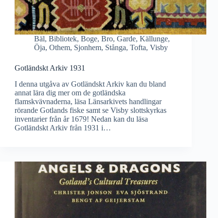
Bäl
,
Bibliotek
,
Boge
,
Bro
,
Garde
,
Källunge
,
Öja
,
Othem
,
Sjonhem
,
Stånga
,
Tofta
,
Visby
Gotländskt Arkiv 1931
I denna utgåva av Gotländskt Arkiv kan du bland
annat lära dig mer om de gotländska
flamskvävnaderna, läsa Länsarkivets handlingar
rörande Gotlands fiske samt se Visby slottskyrkas
inventarier från år 1679! Nedan kan du läsa
Gotländskt Arkiv från 1931 i…