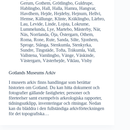
Gerum
,
Gothem
,
Grötlingbo
,
Guldrupe
,
Hablingbo
,
Hall
,
Halla
,
Hamra
,
Hangvar
,
Havdhem
,
Hejde
,
Hejdeby
,
Hejnum
,
Hellvi
,
Hemse
,
Källunge
,
Klinte
,
Kräklingbo
,
Lärbro
,
Lau
,
Levide
,
Linde
,
Lojsta
,
Lokrume
,
Lummelunda
,
Lye
,
Martebo
,
Mästerby
,
När
,
Näs
,
Norrlanda
,
Öja
,
Östergarn
,
Othem
,
Roma
,
Rone
,
Rute
,
Sanda
,
Silte
,
Sjonhem
,
Sproge
,
Stånga
,
Stenkumla
,
Stenkyrka
,
Sundre
,
Tingstäde
,
Tofta
,
Träkumla
,
Vall
,
Vallstena
,
Vamlingbo
,
Vänge
,
Väskinde
,
Västergarn
,
Västerhejde
,
Viklau
,
Visby
Gotlands Museums Arkiv
I museets arkiv finns handlingar som berättar
historien om Gotland. Du kan hitta dokument och
fotografier gällande fastigheter, personer och
företeelser samt exempelvis arkeologiska rapporter,
tidningsutklipp, inventeringar och ritningar. Nedan
kan du bläddra i den fullständiga arkivförteckningen
för det topografiska…