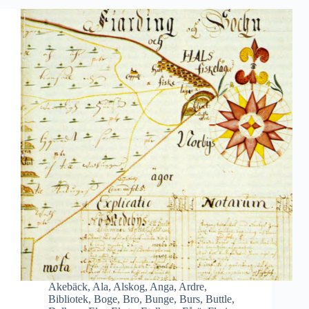
Akebäck
,
Ala
,
Alskog
,
Anga
,
Ardre
,
Bibliotek
,
Boge
,
Bro
,
Bunge
,
Burs
,
Buttle
,