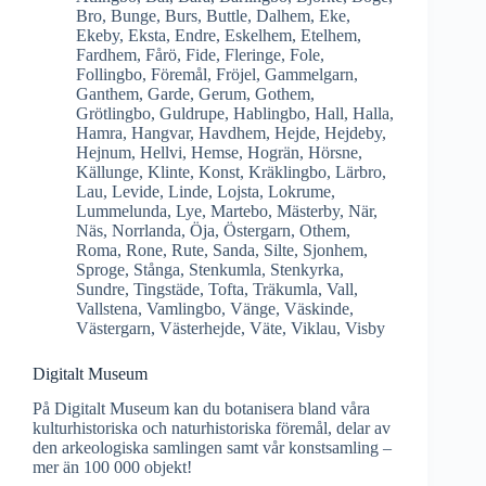
Bro
,
Bunge
,
Burs
,
Buttle
,
Dalhem
,
Eke
,
Ekeby
,
Eksta
,
Endre
,
Eskelhem
,
Etelhem
,
Fardhem
,
Fårö
,
Fide
,
Fleringe
,
Fole
,
Follingbo
,
Föremål
,
Fröjel
,
Gammelgarn
,
Ganthem
,
Garde
,
Gerum
,
Gothem
,
Grötlingbo
,
Guldrupe
,
Hablingbo
,
Hall
,
Halla
,
Hamra
,
Hangvar
,
Havdhem
,
Hejde
,
Hejdeby
,
Hejnum
,
Hellvi
,
Hemse
,
Hogrän
,
Hörsne
,
Källunge
,
Klinte
,
Konst
,
Kräklingbo
,
Lärbro
,
Lau
,
Levide
,
Linde
,
Lojsta
,
Lokrume
,
Lummelunda
,
Lye
,
Martebo
,
Mästerby
,
När
,
Näs
,
Norrlanda
,
Öja
,
Östergarn
,
Othem
,
Roma
,
Rone
,
Rute
,
Sanda
,
Silte
,
Sjonhem
,
Sproge
,
Stånga
,
Stenkumla
,
Stenkyrka
,
Sundre
,
Tingstäde
,
Tofta
,
Träkumla
,
Vall
,
Vallstena
,
Vamlingbo
,
Vänge
,
Väskinde
,
Västergarn
,
Västerhejde
,
Väte
,
Viklau
,
Visby
Digitalt Museum
På Digitalt Museum kan du botanisera bland våra
kulturhistoriska och naturhistoriska föremål, delar av
den arkeologiska samlingen samt vår konstsamling –
mer än 100 000 objekt!