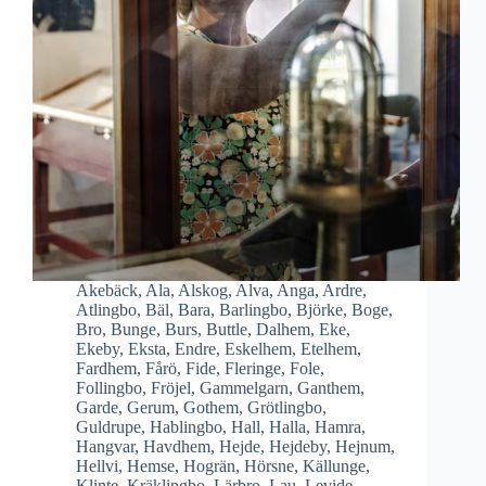
Akebäck
,
Ala
,
Alskog
,
Alva
,
Anga
,
Ardre
,
Atlingbo
,
Bäl
,
Bara
,
Barlingbo
,
Björke
,
Boge
,
Bro
,
Bunge
,
Burs
,
Buttle
,
Dalhem
,
Eke
,
Ekeby
,
Eksta
,
Endre
,
Eskelhem
,
Etelhem
,
Fardhem
,
Fårö
,
Fide
,
Fleringe
,
Fole
,
Follingbo
,
Fröjel
,
Gammelgarn
,
Ganthem
,
Garde
,
Gerum
,
Gothem
,
Grötlingbo
,
Guldrupe
,
Hablingbo
,
Hall
,
Halla
,
Hamra
,
Hangvar
,
Havdhem
,
Hejde
,
Hejdeby
,
Hejnum
,
Hellvi
,
Hemse
,
Hogrän
,
Hörsne
,
Källunge
,
Klinte
,
Kräklingbo
,
Lärbro
,
Lau
,
Levide
,