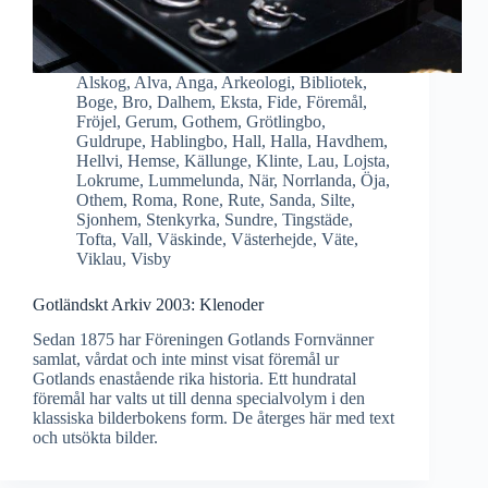
Alskog
,
Alva
,
Anga
,
Arkeologi
,
Bibliotek
,
Boge
,
Bro
,
Dalhem
,
Eksta
,
Fide
,
Föremål
,
Fröjel
,
Gerum
,
Gothem
,
Grötlingbo
,
Guldrupe
,
Hablingbo
,
Hall
,
Halla
,
Havdhem
,
Hellvi
,
Hemse
,
Källunge
,
Klinte
,
Lau
,
Lojsta
,
Lokrume
,
Lummelunda
,
När
,
Norrlanda
,
Öja
,
Othem
,
Roma
,
Rone
,
Rute
,
Sanda
,
Silte
,
Sjonhem
,
Stenkyrka
,
Sundre
,
Tingstäde
,
Tofta
,
Vall
,
Väskinde
,
Västerhejde
,
Väte
,
Viklau
,
Visby
Gotländskt Arkiv 2003: Klenoder
Sedan 1875 har Föreningen Gotlands Fornvänner
samlat, vårdat och inte minst visat föremål ur
Gotlands enastående rika historia. Ett hundratal
föremål har valts ut till denna specialvolym i den
klassiska bilderbokens form. De återges här med text
och utsökta bilder.