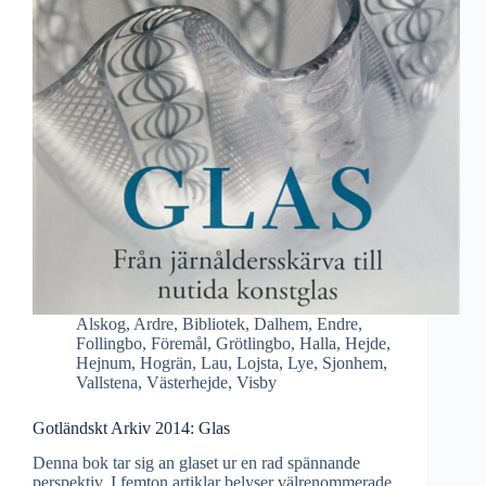
Alskog
,
Ardre
,
Bibliotek
,
Dalhem
,
Endre
,
Follingbo
,
Föremål
,
Grötlingbo
,
Halla
,
Hejde
,
Hejnum
,
Hogrän
,
Lau
,
Lojsta
,
Lye
,
Sjonhem
,
Vallstena
,
Västerhejde
,
Visby
Gotländskt Arkiv 2014: Glas
Denna bok tar sig an glaset ur en rad spännande
perspektiv. I femton artiklar belyser välrenommerade