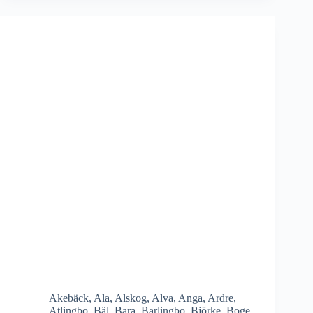
Akebäck
,
Ala
,
Alskog
,
Alva
,
Anga
,
Ardre
,
Atlingbo
,
Bäl
,
Bara
,
Barlingbo
,
Björke
,
Boge
,