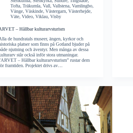
Stenkumla
,
Stenkyrka
,
Sundre
,
Tingstäde
,
Tofta
,
Träkumla
,
Vall
,
Vallstena
,
Vamlingbo
,
Vänge
,
Väskinde
,
Västergarn
,
Västerhejde
,
Väte
,
Video
,
Viklau
,
Visby
ARVET – Hållbar kulturarvsturism
Alla de hundratals museer, ängen, kyrkor och
historiska platser som finns på Gotland bjuder på
både njutning och äventyr. Men många av dessa
kulturarv står också inför stora utmaningar.
”ARVET – Hållbar kulturarvsturism” rustar dem
för framtiden. Projektet drivs av…