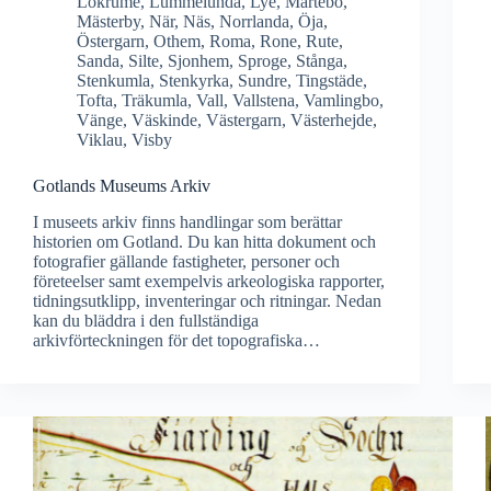
Lokrume
,
Lummelunda
,
Lye
,
Martebo
,
Mästerby
,
När
,
Näs
,
Norrlanda
,
Öja
,
Östergarn
,
Othem
,
Roma
,
Rone
,
Rute
,
Sanda
,
Silte
,
Sjonhem
,
Sproge
,
Stånga
,
Stenkumla
,
Stenkyrka
,
Sundre
,
Tingstäde
,
Tofta
,
Träkumla
,
Vall
,
Vallstena
,
Vamlingbo
,
Vänge
,
Väskinde
,
Västergarn
,
Västerhejde
,
Viklau
,
Visby
Gotlands Museums Arkiv
I museets arkiv finns handlingar som berättar
historien om Gotland. Du kan hitta dokument och
fotografier gällande fastigheter, personer och
företeelser samt exempelvis arkeologiska rapporter,
tidningsutklipp, inventeringar och ritningar. Nedan
kan du bläddra i den fullständiga
arkivförteckningen för det topografiska…