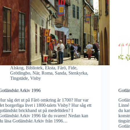
Alskog
,
Bibliotek
,
Eksta
,
Fårö
,
Fide
,
Grötlingbo
,
När
,
Roma
,
Sanda
,
Stenkyrka
,
Tingstäde
,
Visby
Gotländskt Arkiv 1996
Gotlä
Hur såg det ut på Fårö omkring år 1700? Hur var
Gotlän
det borgerliga livet i 1800-talets Visby? Hur såg ett
Linné 
gotländskt brickband ut på medeltiden? I
du kan
Gotländskt Arkiv 1996 får du svaren! Nedan kan
konst
du läsa Gotländskt Arkiv från 1996…
tingsi
Gotlä