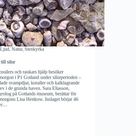
Ljud
,
Natur
,
Stenkyrka
till silur
ssilers och raukars hjälp besöker
morgon i P1 Gotland under silurperioden –
dade svampdjur, koraller och kalklagrande
rev i de grunda haven. Sara Eliasson,
geolog på Gotlands museum, berättar för
morgons Lisa Henkow. Inslaget börjar 46
ter…