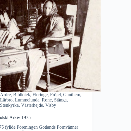
Ardre
,
Bibliotek
,
Fleringe
,
Fröjel
,
Ganthem
,
Lärbro
,
Lummelunda
,
Rone
,
Stånga
,
Stenkyrka
,
Västerhejde
,
Visby
ndskt Arkiv 1975
75 fyllde Föreningen Gotlands Fornvänner