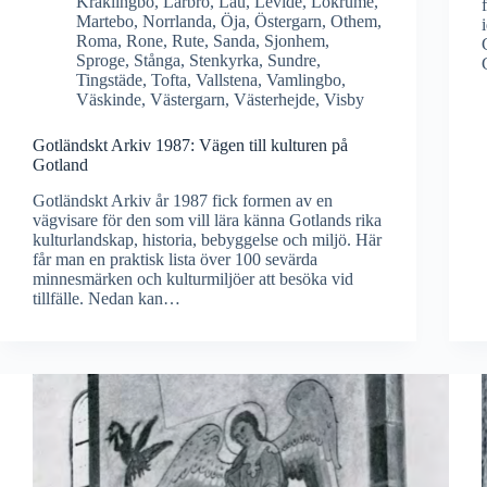
Kräklingbo
,
Lärbro
,
Lau
,
Levide
,
Lokrume
,
Martebo
,
Norrlanda
,
Öja
,
Östergarn
,
Othem
,
Roma
,
Rone
,
Rute
,
Sanda
,
Sjonhem
,
Sproge
,
Stånga
,
Stenkyrka
,
Sundre
,
Tingstäde
,
Tofta
,
Vallstena
,
Vamlingbo
,
Väskinde
,
Västergarn
,
Västerhejde
,
Visby
Gotländskt Arkiv 1987: Vägen till kulturen på
Gotland
Gotländskt Arkiv år 1987 fick formen av en
vägvisare för den som vill lära känna Gotlands rika
kulturlandskap, historia, bebyggelse och miljö. Här
får man en praktisk lista över 100 sevärda
minnesmärken och kulturmiljöer att besöka vid
tillfälle. Nedan kan…