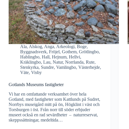
Ala
,
Alskog
,
Anga
,
Arkeologi
,
Boge
,
Byggnadsverk
,
Fröjel
,
Gothem
,
Grötlingbo
,
Hablingbo
,
Hall
,
Hejnum
,
Hellvi
,
Kräklingbo
,
Lau
,
Natur
,
Norrlanda
,
Rute
,
Stenkyrka
,
Sundre
,
Vamlingbo
,
Västerhejde
,
Väte
,
Visby
Gotlands Museums fastigheter
Vi har en omfattande verksamhet över hela
Gotland, med fastigheter som Kattlunds på Sudret,
Norrbys museigård mitt på ön, Högklint i väst och
Torsburgen i öst. Från norr till söder erbjuder
museet också en rad sevärdheter – naturreservat,
skeppssättningar, medeltida…