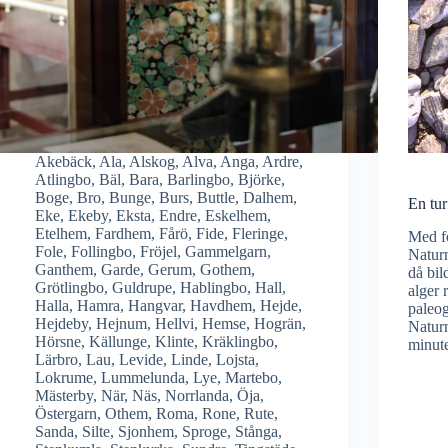
Akebäck
,
Ala
,
Alskog
,
Alva
,
Anga
,
Ardre
,
Atlingbo
,
Bäl
,
Bara
,
Barlingbo
,
Björke
,
Boge
,
Bro
,
Bunge
,
Burs
,
Buttle
,
Dalhem
,
En tur 
Eke
,
Ekeby
,
Eksta
,
Endre
,
Eskelhem
,
Etelhem
,
Fardhem
,
Fårö
,
Fide
,
Fleringe
,
Med fo
Fole
,
Follingbo
,
Fröjel
,
Gammelgarn
,
Natur
Ganthem
,
Garde
,
Gerum
,
Gothem
,
då bil
Grötlingbo
,
Guldrupe
,
Hablingbo
,
Hall
,
alger 
Halla
,
Hamra
,
Hangvar
,
Havdhem
,
Hejde
,
paleo
Hejdeby
,
Hejnum
,
Hellvi
,
Hemse
,
Hogrän
,
Natur
Hörsne
,
Källunge
,
Klinte
,
Kräklingbo
,
minu
Lärbro
,
Lau
,
Levide
,
Linde
,
Lojsta
,
Lokrume
,
Lummelunda
,
Lye
,
Martebo
,
Mästerby
,
När
,
Näs
,
Norrlanda
,
Öja
,
Östergarn
,
Othem
,
Roma
,
Rone
,
Rute
,
Sanda
,
Silte
,
Sjonhem
,
Sproge
,
Stånga
,