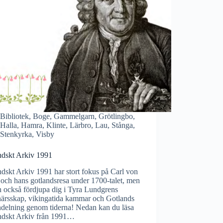
Bibliotek
,
Boge
,
Gammelgarn
,
Grötlingbo
,
Halla
,
Hamra
,
Klinte
,
Lärbro
,
Lau
,
Stånga
,
Stenkyrka
,
Visby
ndskt Arkiv 1991
dskt Arkiv 1991 har stort fokus på Carl von
och hans gotlandsresa under 1700-talet, men
 också fördjupa dig i Tyra Lundgrens
närsskap, vikingatida kammar och Gotlands
ndelning genom tiderna! Nedan kan du läsa
ndskt Arkiv från 1991…