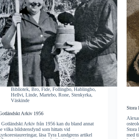
Bibliotek
,
Bro
,
Fide
,
Follingbo
,
Hablingbo
,
Hellvi
,
Linde
,
Martebo
,
Rone
,
Stenkyrka
,
Väskinde
Stora
Gotländskt Arkiv 1956
Alexan
I Gotländskt Arkiv från 1956 kan du bland annat
osteol
se vilka bildstensfynd som hittats vid
Stora 
kyrkorestaureringar, läsa Tyra Lundgrens artikel
med ti