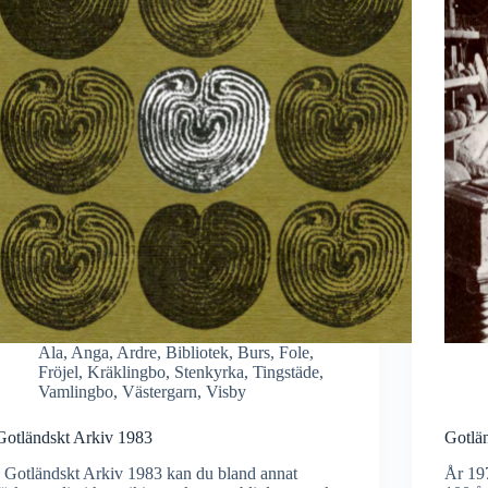
Ala
,
Anga
,
Ardre
,
Bibliotek
,
Burs
,
Fole
,
Fröjel
,
Kräklingbo
,
Stenkyrka
,
Tingstäde
,
Vamlingbo
,
Västergarn
,
Visby
Gotländskt Arkiv 1983
Gotlä
I Gotländskt Arkiv 1983 kan du bland annat
År 19