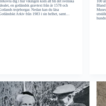
förkovra dig i hur vikingen kom att bli det svenska
100 år
idealet, en gotländsk gravtext från år 1578 och
Bland
Gotlands trojeborgar. Nedan kan du läsa
Museu
Gotländskt Arkiv från 1983 i sin helhet, samt…
utstäl
hundr