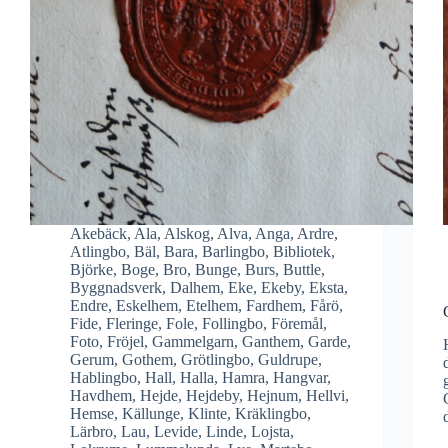
Akebäck
,
Ala
,
Alskog
,
Alva
,
Anga
,
Ardre
,
Atlingbo
,
Bäl
,
Bara
,
Barlingbo
,
Bibliotek
,
Björke
,
Boge
,
Bro
,
Bunge
,
Burs
,
Buttle
,
Byggnadsverk
,
Dalhem
,
Eke
,
Ekeby
,
Eksta
,
Endre
,
Eskelhem
,
Etelhem
,
Fardhem
,
Fårö
,
Fide
,
Fleringe
,
Fole
,
Follingbo
,
Föremål
,
Foto
,
Fröjel
,
Gammelgarn
,
Ganthem
,
Garde
,
Gerum
,
Gothem
,
Grötlingbo
,
Guldrupe
,
Hablingbo
,
Hall
,
Halla
,
Hamra
,
Hangvar
,
Havdhem
,
Hejde
,
Hejdeby
,
Hejnum
,
Hellvi
,
Hemse
,
Källunge
,
Klinte
,
Kräklingbo
,
Lärbro
,
Lau
,
Levide
,
Linde
,
Lojsta
,