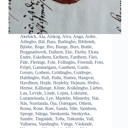
Akebäck
,
Ala
,
Alskog
,
Alva
,
Anga
,
Ardre
,
Atlingbo
,
Bäl
,
Bara
,
Barlingbo
,
Bibliotek
,
Björke
,
Boge
,
Bro
,
Bunge
,
Burs
,
Buttle
,
Byggnadsverk
,
Dalhem
,
Eke
,
Ekeby
,
Eksta
,
Endre
,
Eskelhem
,
Etelhem
,
Fardhem
,
Fårö
,
Fide
,
Fleringe
,
Fole
,
Follingbo
,
Föremål
,
Foto
,
Fröjel
,
Gammelgarn
,
Ganthem
,
Garde
,
Gerum
,
Gothem
,
Grötlingbo
,
Guldrupe
,
Hablingbo
,
Hall
,
Halla
,
Hamra
,
Hangvar
,
Havdhem
,
Hejde
,
Hejdeby
,
Hejnum
,
Hellvi
,
Hemse
,
Källunge
,
Klinte
,
Kräklingbo
,
Lärbro
,
Lau
,
Levide
,
Linde
,
Lojsta
,
Lokrume
,
Lummelunda
,
Lye
,
Martebo
,
Mästerby
,
När
,
Näs
,
Norrlanda
,
Öja
,
Östergarn
,
Othem
,
Roma
,
Rone
,
Rute
,
Sanda
,
Silte
,
Sjonhem
,
Sproge
,
Stånga
,
Stenkumla
,
Stenkyrka
,
Sundre
,
Tingstäde
,
Tofta
,
Träkumla
,
Vall
,
Vallstena
,
Vamlingbo
,
Vänge
,
Väskinde
,