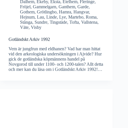
Dalhem
,
Ekeby
,
Eksta
,
Etelhem
,
Fleringe
,
Fröjel
,
Gammelgarn
,
Ganthem
,
Garde
,
Gothem
,
Grötlingbo
,
Hamra
,
Hangvar
,
Hejnum
,
Lau
,
Linde
,
Lye
,
Martebo
,
Roma
,
Stånga
,
Sundre
,
Tingstäde
,
Tofta
,
Vallstena
,
Väte
,
Visby
Gotländskt Arkiv 1992
Vem är jungfrun med eldhanen? Vad har man hittat
vid den arkeologiska undersökningen i Ajvide? Hur
gick de gotländska köpmännens handel på
Novgorod till under 1100- och 1200-talen? Allt detta
och mer kan du läsa om i Gotländskt Arkiv 1992!…