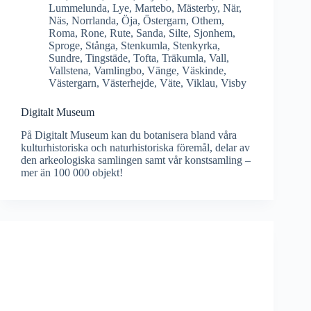
Lummelunda
,
Lye
,
Martebo
,
Mästerby
,
När
,
Näs
,
Norrlanda
,
Öja
,
Östergarn
,
Othem
,
Roma
,
Rone
,
Rute
,
Sanda
,
Silte
,
Sjonhem
,
Sproge
,
Stånga
,
Stenkumla
,
Stenkyrka
,
Sundre
,
Tingstäde
,
Tofta
,
Träkumla
,
Vall
,
Vallstena
,
Vamlingbo
,
Vänge
,
Väskinde
,
Västergarn
,
Västerhejde
,
Väte
,
Viklau
,
Visby
Digitalt Museum
På Digitalt Museum kan du botanisera bland våra
kulturhistoriska och naturhistoriska föremål, delar av
den arkeologiska samlingen samt vår konstsamling –
mer än 100 000 objekt!