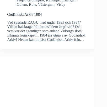
Fröjel
,
Grötlingbo
,
Källunge
,
Östergarn
,
Othem
,
Rute
,
Västergarn
,
Visby
Gotländskt Arkiv 1984
Vad sysslade RAGU med under 1983 och 1984?
Vilken halskrage från bronsåldern är på vift? Och
vem var det egentligen som anlade Visborgs slott?
Inhämta kunskapen i 1984 års utgåva av Gotländskt
Arkiv! Nedan kan du läsa Gotländskt Arkiv från…