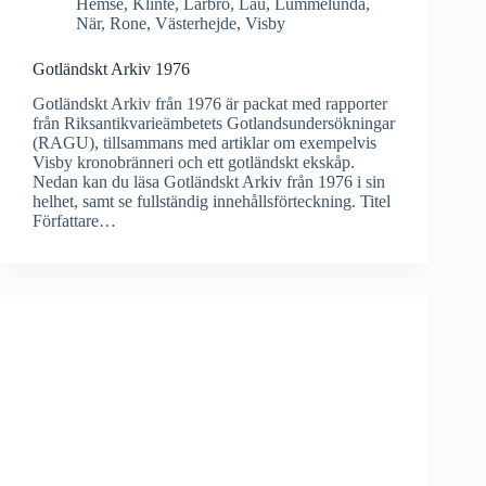
Hemse
,
Klinte
,
Lärbro
,
Lau
,
Lummelunda
,
När
,
Rone
,
Västerhejde
,
Visby
Gotländskt Arkiv 1976
Gotländskt Arkiv från 1976 är packat med rapporter
från Riksantikvarieämbetets Gotlandsundersökningar
(RAGU), tillsammans med artiklar om exempelvis
Visby kronobränneri och ett gotländskt ekskåp.
Nedan kan du läsa Gotländskt Arkiv från 1976 i sin
helhet, samt se fullständig innehållsförteckning. Titel
Författare…