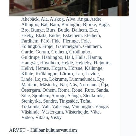
Akebäck
,
Ala
,
Alskog
,
Alva
,
Anga
,
Ardre
,
Atlingbo
,
Bäl
,
Bara
,
Barlingbo
,
Björke
,
Boge
,
Bro
,
Bunge
,
Burs
,
Buttle
,
Dalhem
,
Eke
,
Ekeby
,
Eksta
,
Endre
,
Eskelhem
,
Etelhem
,
Fardhem
,
Fårö
,
Fide
,
Fleringe
,
Fole
,
Follingbo
,
Fröjel
,
Gammelgarn
,
Ganthem
,
Garde
,
Gerum
,
Gothem
,
Grötlingbo
,
Guldrupe
,
Hablingbo
,
Hall
,
Halla
,
Hamra
,
Hangvar
,
Havdhem
,
Hejde
,
Hejdeby
,
Hejnum
,
Hellvi
,
Hemse
,
Hogrän
,
Hörsne
,
Källunge
,
Klinte
,
Kräklingbo
,
Lärbro
,
Lau
,
Levide
,
Linde
,
Lojsta
,
Lokrume
,
Lummelunda
,
Lye
,
Martebo
,
Mästerby
,
När
,
Näs
,
Norrlanda
,
Öja
,
Östergarn
,
Othem
,
Roma
,
Rone
,
Rute
,
Sanda
,
Silte
,
Sjonhem
,
Sproge
,
Stånga
,
Stenkumla
,
Stenkyrka
,
Sundre
,
Tingstäde
,
Tofta
,
Träkumla
,
Vall
,
Vallstena
,
Vamlingbo
,
Vänge
,
Väskinde
,
Västergarn
,
Västerhejde
,
Väte
,
Video
,
Viklau
,
Visby
ARVET – Hållbar kulturarvsturism