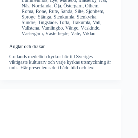
Lummelunda
,
Lye
,
Martebo
,
Mästerby
,
När
,
Näs
,
Norrlanda
,
Öja
,
Östergarn
,
Othem
,
Roma
,
Rone
,
Rute
,
Sanda
,
Silte
,
Sjonhem
,
Sproge
,
Stånga
,
Stenkumla
,
Stenkyrka
,
Sundre
,
Tingstäde
,
Tofta
,
Träkumla
,
Vall
,
Vallstena
,
Vamlingbo
,
Vänge
,
Väskinde
,
Västergarn
,
Västerhejde
,
Väte
,
Viklau
Änglar och drakar
Gotlands medeltida kyrkor hör till Sveriges
viktigaste kulturarv och varje kyrkas utsmyckning är
unik. Här presenteras de i både bild och text.