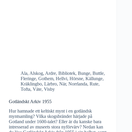
Ala
,
Alskog
,
Ardre
,
Bibliotek
,
Bunge
,
Buttle
,
Fleringe
,
Gothem
,
Hellvi
,
Hörsne
,
Källunge
,
Kräklingbo
,
Lärbro
,
När
,
Norrlanda
,
Rute
,
Tofta
,
Väte
,
Visby
Gotländskt Arkiv 1955
Hur hamnade ett keltiskt mynt i en gotländsk
myntsamling? Vilka skogsbränder härjade på
Gotland under 1600-talet? Eller är du kanske bara
intresserad av museets stora nyförvärv? Nedan kan