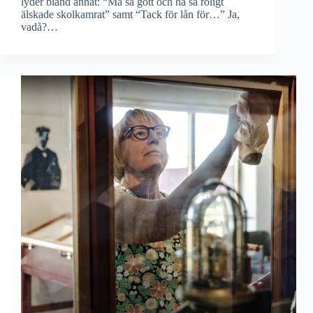
lyder bland annat: “Må så gott och ha så roligt
älskade skolkamrat” samt “Tack för lån för…” Ja,
vadå?…