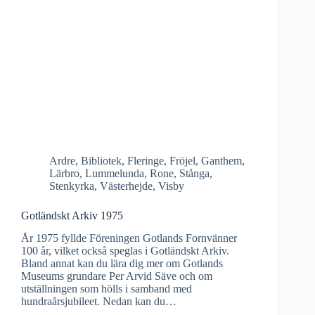
Ardre
,
Bibliotek
,
Fleringe
,
Fröjel
,
Ganthem
,
Lärbro
,
Lummelunda
,
Rone
,
Stånga
,
Stenkyrka
,
Västerhejde
,
Visby
Gotländskt Arkiv 1975
År 1975 fyllde Föreningen Gotlands Fornvänner
100 år, vilket också speglas i Gotländskt Arkiv.
Bland annat kan du lära dig mer om Gotlands
Museums grundare Per Arvid Säve och om
utställningen som hölls i samband med
hundraårsjubileet. Nedan kan du…