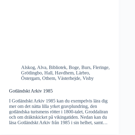
Alskog
,
Alva
,
Bibliotek
,
Boge
,
Burs
,
Fleringe
,
Grötlingbo
,
Hall
,
Havdhem
,
Lärbro
,
Östergarn
,
Othem
,
Västerhejde
,
Visby
Gotländskt Arkiv 1985
I Gotländskt Arkiv 1985 kan du exempelvis lära dig
mer om det nätta lilla yrket gravplundring, den
gotländska turismens rötter i 1800-talet, Groddaliran
och om dräktskicket på vikingatiden. Nedan kan du
läsa Gotländskt Arkiv från 1985 i sin helhet, samt…