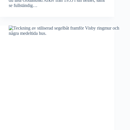
du läsa Gotländskt Arkiv från 1955 i sin helhet, samt
se fullständig…