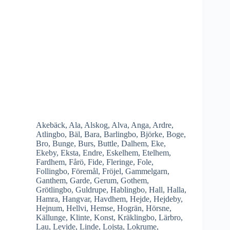
Akebäck
,
Ala
,
Alskog
,
Alva
,
Anga
,
Ardre
,
Atlingbo
,
Bäl
,
Bara
,
Barlingbo
,
Björke
,
Boge
,
Bro
,
Bunge
,
Burs
,
Buttle
,
Dalhem
,
Eke
,
Ekeby
,
Eksta
,
Endre
,
Eskelhem
,
Etelhem
,
Fardhem
,
Fårö
,
Fide
,
Fleringe
,
Fole
,
Follingbo
,
Föremål
,
Fröjel
,
Gammelgarn
,
Ganthem
,
Garde
,
Gerum
,
Gothem
,
Grötlingbo
,
Guldrupe
,
Hablingbo
,
Hall
,
Halla
,
Hamra
,
Hangvar
,
Havdhem
,
Hejde
,
Hejdeby
,
Hejnum
,
Hellvi
,
Hemse
,
Hogrän
,
Hörsne
,
Källunge
,
Klinte
,
Konst
,
Kräklingbo
,
Lärbro
,
Lau
,
Levide
,
Linde
,
Lojsta
,
Lokrume
,