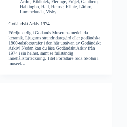
Ardre
,
Bibliotek
,
Fleringe
,
Fröjel
,
Ganthem
,
Hablingbo
,
Hall
,
Hemse
,
Klinte
,
Lärbro
,
Lummelunda
,
Visby
Gotländskt Arkiv 1974
Fördjupa dig i Gotlands Museums medeltida
keramik, Ljugarns strandridaregård eller gotländska
1800-talsfotografer i den här utgåvan av Gotländskt
Arkiv! Nedan kan du läsa Gotländskt Arkiv från
1974 i sin helhet, samt se fullständig
innehållsförteckning. Titel Författare Sida Skolan i
museet…