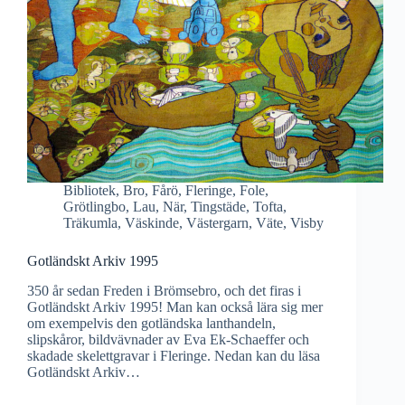
Bibliotek
,
Bro
,
Fårö
,
Fleringe
,
Fole
,
Grötlingbo
,
Lau
,
När
,
Tingstäde
,
Tofta
,
Träkumla
,
Väskinde
,
Västergarn
,
Väte
,
Visby
Gotländskt Arkiv 1995
350 år sedan Freden i Brömsebro, och det firas i
Gotländskt Arkiv 1995! Man kan också lära sig mer
om exempelvis den gotländska lanthandeln,
slipskåror, bildvävnader av Eva Ek-Schaeffer och
skadade skelettgravar i Fleringe. Nedan kan du läsa
Gotländskt Arkiv…