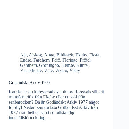
Ala
,
Alskog
,
Anga
,
Bibliotek
,
Ekeby
,
Eksta
,
Endre
,
Fardhem
,
Fårö
,
Fleringe
,
Fröjel
,
Ganthem
,
Grötlingbo
,
Hemse
,
Klinte
,
Västerhejde
,
Väte
,
Viklau
,
Visby
Gotländskt Arkiv 1977
Kanske är du intresserad av Johnny Roosvals stil, ett
triumfkrucifix från Ekeby eller en stol från
senbarocken? Då är Gotländskt Arkiv 1977 något
för dig! Nedan kan du läsa Gotländskt Arkiv från
1977 i sin helhet, samt se fullständig
innehållsförteckning.…