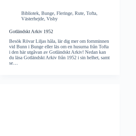
Bibliotek
,
Bunge
,
Fleringe
,
Rute
,
Tofta
,
Västerhejde
,
Visby
Gotländskt Arkiv 1952
Besök Rövar Liljas håla, lär dig mer om fornminnen
vid Bunn i Bunge eller läs om en husurna från Tofta
i den här utgåvan av Gotländskt Arkiv! Nedan kan
du läsa Gotländskt Arkiv från 1952 i sin helhet, samt
se…