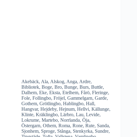
Akebäck
,
Ala
,
Alskog
,
Anga
,
Ardre
,
Bibliotek
,
Boge
,
Bro
,
Bunge
,
Burs
,
Buttle
,
Dalhem
,
Eke
,
Eksta
,
Etelhem
,
Fårö
,
Fleringe
,
Fole
,
Follingbo
,
Fröjel
,
Gammelgarn
,
Garde
,
Gothem
,
Grötlingbo
,
Hablingbo
,
Hall
,
Hangvar
,
Hejdeby
,
Hejnum
,
Hellvi
,
Källunge
,
Klinte
,
Kräklingbo
,
Lärbro
,
Lau
,
Levide
,
Lokrume
,
Martebo
,
Norrlanda
,
Öja
,
Östergarn
,
Othem
,
Roma
,
Rone
,
Rute
,
Sanda
,
Sjonhem
,
Sproge
,
Stånga
,
Stenkyrka
,
Sundre
,
Tingstäde
,
Tofta
,
Vallstena
,
Vamlingbo
,